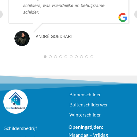
schilders, was vriendelijke en behulpzame
schilder.
ANDRÉ GOEDHART
1
2
3
4
5
6
7
8
9
10
Binnenschilder
Buitenschilderwer
Winterschilder
Openingstijden:
Schildersbedrijf
Maandag – Vrijdag