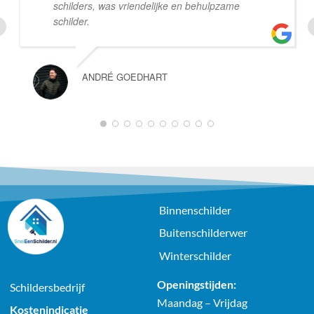
schilders, was vriendelijke en behulpzame
schilder.
ANDRÉ GOEDHART
1
2
3
4
5
6
7
8
9
10
Binnenschilder
Buitenschilderwer
Winterschilder
Openingstijden:
Schildersbedrijf
Maandag – Vrijdag
Kostenindicatie