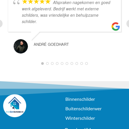
Afspraken nagekomen en goed
werk afgeleverd. Bedrijf werkt met externe
schilders, was vriendelijke en behulpzame
schilder.
ANDRÉ GOEDHART
1
2
3
4
5
6
7
8
9
10
Binnenschilder
Buitenschilderwer
Winterschilder