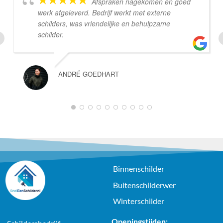
Afspraken nagekomen en goed
werk afgeleverd. Bedrijf werkt met externe
schilders, was vriendelijke en behulpzame
schilder.
ANDRÉ GOEDHART
1
2
3
4
5
6
7
8
9
10
Binnenschilder
Buitenschilderwer
Winterschilder
Openingstijden: