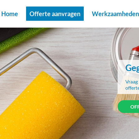
Home
Offerte aanvragen
Werkzaamheden 
Geg
Vraag 
offert
OF