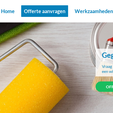
Home
Offerte aanvragen
Werkzaamheden 
Geg
Vraag 
een wi
OF