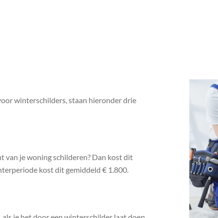
oor winterschilders, staan hieronder drie
nt van je woning schilderen? Dan kost dit
interperiode kost dit gemiddeld € 1.800.
 als je het door een winterschilder laat doen,