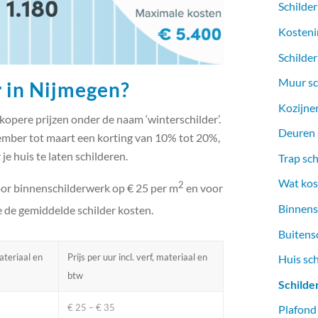
Schilder
Kosteni
Schilder
Muur sc
 in Nijmegen?
Kozijnen
kopere prijzen onder de naam ‘winterschilder’.
Deuren s
mber tot maart een korting van 10% tot 20%,
je huis te laten schilderen.
Trap sch
Wat kost
2
oor binnenschilderwerk op € 25 per m
en voor
Binnens
e de gemiddelde schilder kosten.
Buitens
materiaal en
Prijs per uur incl. verf, materiaal en
Huis sc
btw
Schilde
€ 25 – € 35
Plafond