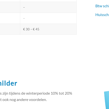
Btw sch
–
Huissch
–
€ 30 – € 45
hilder
s zijn tijdens de winterperiode 10% tot 20%
t ook nog andere voordelen.