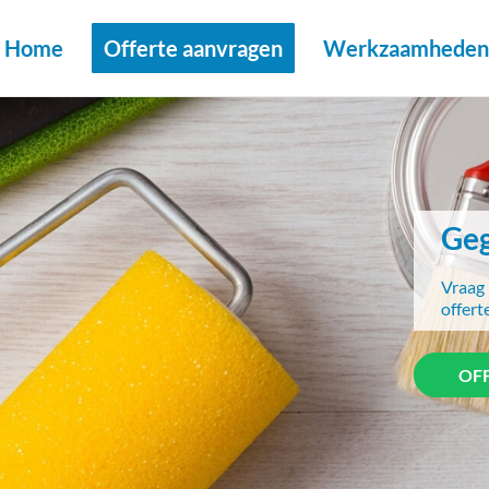
Home
Offerte aanvragen
Werkzaamheden 
Geg
Vraag 
offert
OF