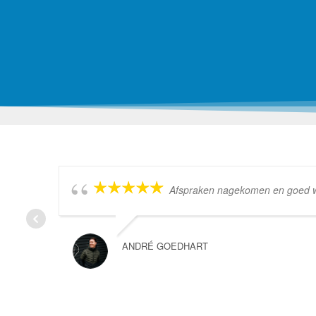
Afspraken nagekomen en goed wer
ANDRÉ GOEDHART