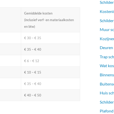
Schilder
Kosteni
Gemiddelde kosten
(inclusief verf- en materiaalkosten
Schilder
en btw)
Muur sc
€ 30 – € 35
Kozijnen
Deuren s
€ 35 – € 40
Trap sch
€ 6 – € 12
Wat kost
€ 10 – € 15
Binnens
Buitens
€ 35 – € 40
Huis sc
€ 40 – € 50
Schilder
Plafond