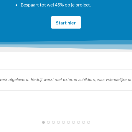
Bespaart tot wel 45% op je project.
Start hier
k afgeleverd. Bedrijf werkt met externe schilders, was vriendelijke e
1
2
3
4
5
6
7
8
9
10