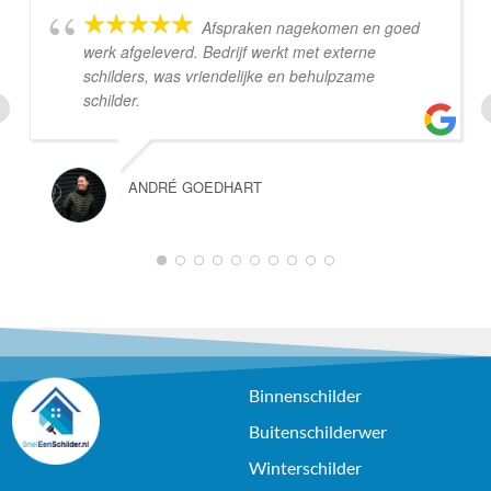
Afspraken nagekomen en goed
werk afgeleverd. Bedrijf werkt met externe
schilders, was vriendelijke en behulpzame
schilder.
ANDRÉ GOEDHART
1
2
3
4
5
6
7
8
9
10
Binnenschilder
Buitenschilderwer
Winterschilder