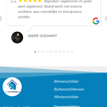
Afspraken nagekomen en goed
werk afgeleverd. Bedrijf werkt met externe
schilders, was vriendelijke en behulpzame
schilder.
ANDRÉ GOEDHART
1
2
3
4
5
6
7
8
9
10
Binnenschilder
Buitenschilderwer
Winterschilder
Openingstijden: