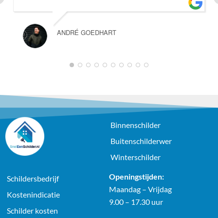
ANDRÉ GOEDHART
1
2
3
4
5
6
7
8
9
10
Binnenschilder
Buitenschilderwer
Winterschilder
Openingstijden:
Schildersbedrijf
Maandag – Vrijdag
Kostenindicatie
9.00 – 17.30 uur
Schilder kosten