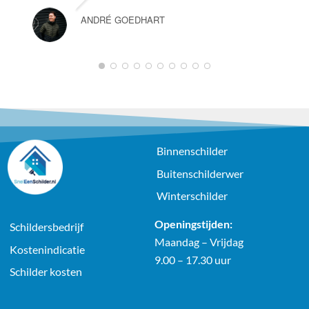
ANDRÉ GOEDHART
1
2
3
4
5
6
7
8
9
10
Binnenschilder
Buitenschilderwer
Winterschilder
Openingstijden:
Schildersbedrijf
Maandag – Vrijdag
Kostenindicatie
9.00 – 17.30 uur
Schilder kosten