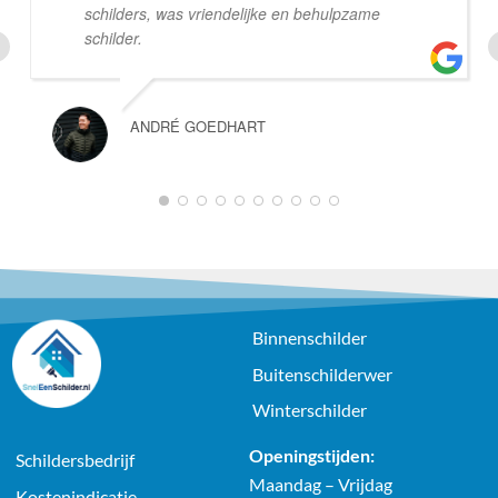
schilders, was vriendelijke en behulpzame
schilder.
ANDRÉ GOEDHART
1
2
3
4
5
6
7
8
9
10
Binnenschilder
Buitenschilderwer
Winterschilder
Openingstijden:
Schildersbedrijf
Maandag – Vrijdag
Kostenindicatie