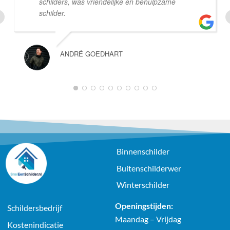
schilders, was vriendelijke en behulpzame
schilder.
ANDRÉ GOEDHART
1
2
3
4
5
6
7
8
9
10
Binnenschilder
Buitenschilderwer
Winterschilder
Openingstijden:
Schildersbedrijf
Maandag – Vrijdag
Kostenindicatie