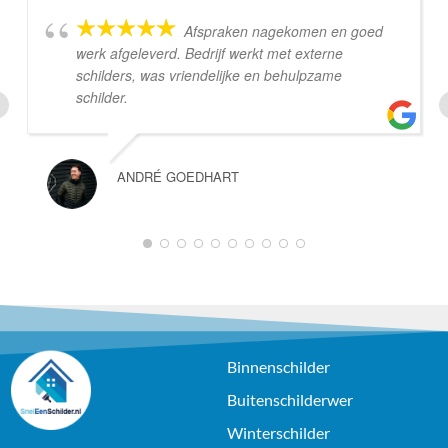
Afspraken nagekomen en goed
werk afgeleverd. Bedrijf werkt met externe
schilders, was vriendelijke en behulpzame
schilder.
ANDRÉ GOEDHART
1
2
3
4
5
6
7
8
9
10
Binnenschilder
Buitenschilderwer
Winterschilder